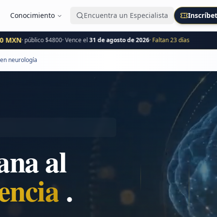
Conocimiento
Encuentra un Especialista
Inscríbe
N
· público $
4800
· Vence el
31 de agosto de 2026
· Faltan
23
día
s
IN
 en neurología
ana al
ovación
.