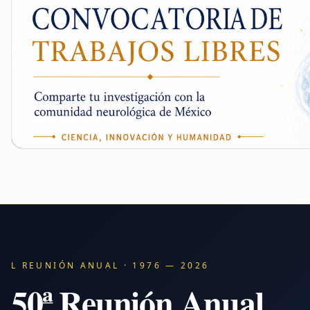
L REUNIÓN ANUAL · 1976 — 2026
50ª Reunión Anual