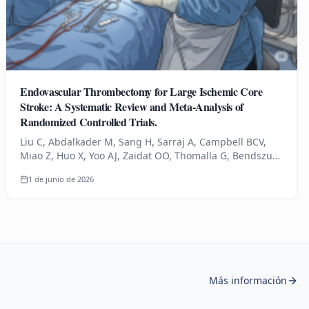
Endovascular Thrombectomy for Large Ischemic Core
Stroke: A Systematic Review and Meta-Analysis of
Randomized Controlled Trials.
Liu C, Abdalkader M, Sang H, Sarraj A, Campbell BCV,
Miao Z, Huo X, Yoo AJ, Zaidat OO, Thomalla G, Bendszus
M, Yoshimura S, Uchida K, Li Q, Yuan Z, Siegler JE, Yaghi
1 de junio de 2026
S, Sun D,…
Más información