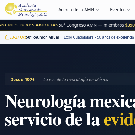
Acerca de la AMN
Eventos
50° Congreso AMN — miembros
$3500 MX
IPCIONES ABIERTAS
—
23-27 Oct
50ª Reunión Anual
Expo Guadalajara • 50 años de excelencia
·
Desde 1976
La voz de la neurología en México
Neurología mexic
servicio de la
inn