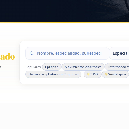
cado
Especia
e
Populares:
Epilepsia
Movimientos Anormales
Enfermedad Va
·
Demencias y Deterioro Cognitivo
CDMX
Guadalajara