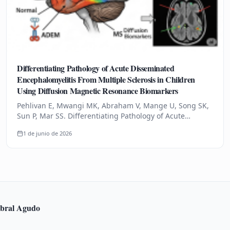
Differentiating Pathology of Acute Disseminated
Encephalomyelitis From Multiple Sclerosis in Children
Using Diffusion Magnetic Resonance Biomarkers
Pehlivan E, Mwangi MK, Abraham V, Mange U, Song SK,
Sun P, Mar SS. Differentiating Pathology of Acute
Disseminated Encephalomyelitis From Multiple Sclerosis
1 de junio de 2026
in Children Using…
rebral Agudo