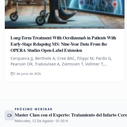
Long-Term Treatment With Ocrelizumab in Patients With
Early-Stage Relapsing MS: Nine-Year Data From the
OPERA Studies Open-Label Extension
Cerqueira JJ, Berthele A, Cree BAC, Filippi M, Pardo G,
Pearson OR, Traboulsee A, Ziemssen T, Vollmer T,
Bernasconi C, Mandel CR, Kulyk I, Chognot C, Raposo C,
1 de junio de 2026
Schneble HM, Thanei…
PRÓXIMO WEBINAR
Master Class con el Experto: Tratamiento del Infarto Ce
Miércoles, 12 De Agosto
·
01:30
H