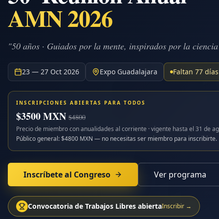
AMN 2026
"50 años · Guiados por la mente, inspirados por la ciencia
23 — 27 Oct 2026
Expo Guadalajara
Faltan
77
días
INSCRIPCIONES ABIERTAS PARA TODOS
$
3500
MXN
$
4800
Precio de miembro con anualidades al corriente · vigente hasta el
31 de ag
Público general: $
4800
MXN — no necesitas ser miembro para inscribirte.
Inscríbete al Congreso
Ver programa
Convocatoria de Trabajos Libres abierta
Inscribir →