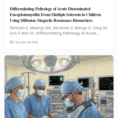
Differentiating Pathology of Acute Disseminated
Encephalomyelitis From Multiple Sclerosis in Children
Using Diffusion Magnetic Resonance Biomarkers
Pehlivan E, Mwangi MK, Abraham V, Mange U, Song SK,
Sun P, Mar SS. Differentiating Pathology of Acute
Disseminated Encephalomyelitis From Multiple
1 de junio de 2026
Sclerosis in Children Using…