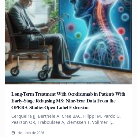
Long-Term Treatment With Ocrelizumab in Patients With
Early-Stage Relapsing MS: Nine-Year Data From the
OPERA Studies Open-Label Extension
Cerqueira JJ, Berthele A, Cree BAC, Filippi M, Pardo G,
Pearson OR, Traboulsee A, Ziemssen T, Vollmer T,
Bernasconi C, Mandel CR, Kulyk I, Chognot C, Raposo C,
1 de junio de 2026
Schneble HM, Thanei…