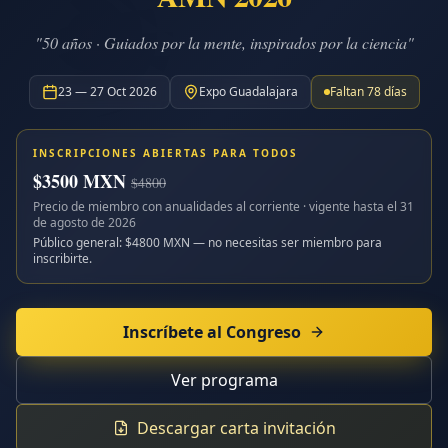
"50 años · Guiados por la mente, inspirados por la ciencia"
23 — 27 Oct 2026
Expo Guadalajara
Faltan
78
días
INSCRIPCIONES ABIERTAS PARA TODOS
$
3500
MXN
$
4800
Precio de miembro con anualidades al corriente · vigente hasta el
31
de agosto de 2026
Público general: $
4800
MXN — no necesitas ser miembro para
inscribirte.
Inscríbete al Congreso
Ver programa
Descargar carta invitación