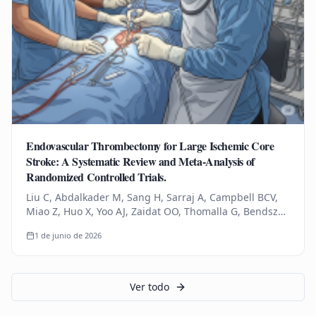
Endovascular Thrombectomy for Large Ischemic Core
Stroke: A Systematic Review and Meta-Analysis of
Randomized Controlled Trials.
Liu C, Abdalkader M, Sang H, Sarraj A, Campbell BCV,
Miao Z, Huo X, Yoo AJ, Zaidat OO, Thomalla G, Bendszus
M, Yoshimura S, Uchida K, Li Q, Yuan Z, Siegler JE,
1 de junio de 2026
Yaghi S, Sun D,…
Ver todo