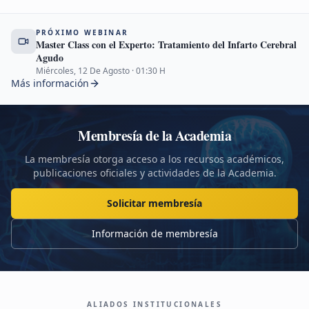
PRÓXIMO WEBINAR
Master Class con el Experto: Tratamiento del Infarto Cerebral
Agudo
Miércoles, 12 De Agosto
·
01:30
H
Más información
Membresía de la Academia
La membresía otorga acceso a los recursos académicos,
publicaciones oficiales y actividades de la Academia.
Solicitar membresía
Información de membresía
ALIADOS INSTITUCIONALES