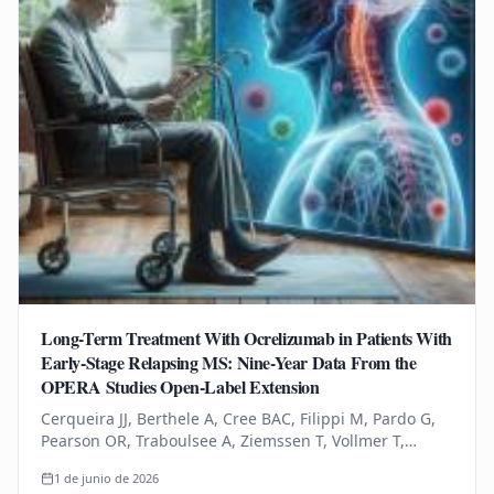
Long-Term Treatment With Ocrelizumab in Patients With
Early-Stage Relapsing MS: Nine-Year Data From the
OPERA Studies Open-Label Extension
Cerqueira JJ, Berthele A, Cree BAC, Filippi M, Pardo G,
Pearson OR, Traboulsee A, Ziemssen T, Vollmer T,
Bernasconi C, Mandel CR, Kulyk I, Chognot C, Raposo C,
1 de junio de 2026
Schneble HM, Thanei…