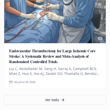
Endovascular Thrombectomy for Large Ischemic Core
Stroke: A Systematic Review and Meta-Analysis of
Randomized Controlled Trials.
Liu C, Abdalkader M, Sang H, Sarraj A, Campbell BCV,
Miao Z, Huo X, Yoo AJ, Zaidat OO, Thomalla G, Bendszus
M, Yoshimura S, Uchida K, Li Q, Yuan Z, Siegler JE,
1 de junio de 2026
Yaghi S, Sun D,…
Ver todo