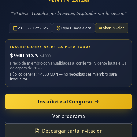
"50 años · Guiados por la mente, inspirados por la ciencia"
23 — 27 Oct 2026
Expo Guadalajara
Faltan
78
días
INSCRIPCIONES ABIERTAS PARA TODOS
$
3500
MXN
$
4800
Precio de miembro con anualidades al corriente · vigente hasta el
31
de agosto de 2026
Público general: $
4800
MXN — no necesitas ser miembro para
inscribirte.
Inscríbete al Congreso
Ver programa
Descargar carta invitación