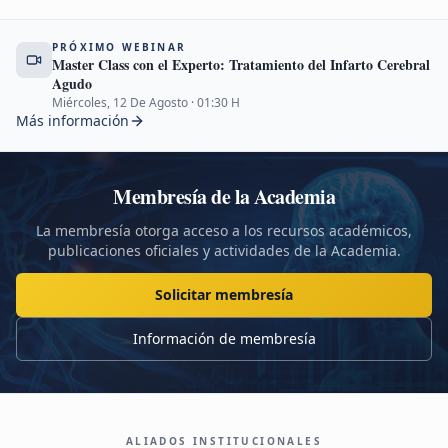
PRÓXIMO WEBINAR
Master Class con el Experto: Tratamiento del Infarto Cerebral
Agudo
Miércoles, 12 De Agosto
·
01:30
H
Más información
Membresía de la Academia
La membresía otorga acceso a los recursos académicos,
publicaciones oficiales y actividades de la Academia.
Solicitar membresía
Información de membresía
ALIADOS INSTITUCIONALES