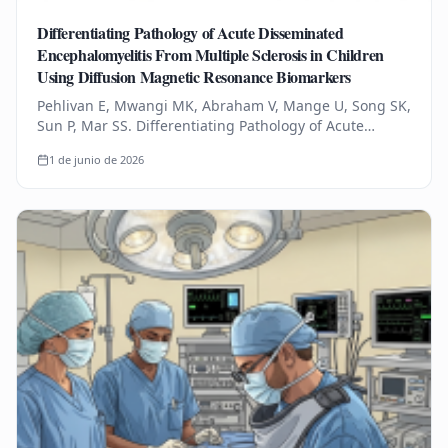
Differentiating Pathology of Acute Disseminated
Encephalomyelitis From Multiple Sclerosis in Children
Using Diffusion Magnetic Resonance Biomarkers
Pehlivan E, Mwangi MK, Abraham V, Mange U, Song SK,
Sun P, Mar SS. Differentiating Pathology of Acute
Disseminated Encephalomyelitis From Multiple
1 de junio de 2026
Sclerosis in Children Using…