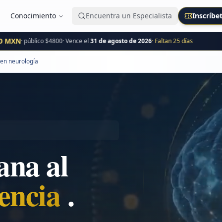
Conocimiento
Encuentra un Especialista
Inscríbe
N
· público $
4800
· Vence el
31 de agosto de 2026
· Faltan
25
día
s
IN
 en neurología
ana al
ovación
.