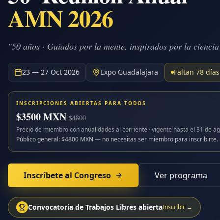
AMN 2026
"50 años · Guiados por la mente, inspirados por la ciencia
23 — 27 Oct 2026
Expo Guadalajara
Faltan
78
días
INSCRIPCIONES ABIERTAS PARA TODOS
$
3500
MXN
$
4800
Precio de miembro con anualidades al corriente · vigente hasta el
31 de ag
Público general: $
4800
MXN — no necesitas ser miembro para inscribirte.
Inscríbete al Congreso
Ver programa
Convocatoria de Trabajos Libres abierta
Inscribir →