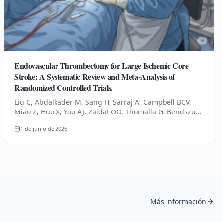
Endovascular Thrombectomy for Large Ischemic Core
Stroke: A Systematic Review and Meta-Analysis of
Randomized Controlled Trials.
Liu C, Abdalkader M, Sang H, Sarraj A, Campbell BCV,
Miao Z, Huo X, Yoo AJ, Zaidat OO, Thomalla G, Bendszus
M, Yoshimura S, Uchida K, Li Q, Yuan Z, Siegler JE, Yaghi
1 de junio de 2026
S, Sun D,…
Más información