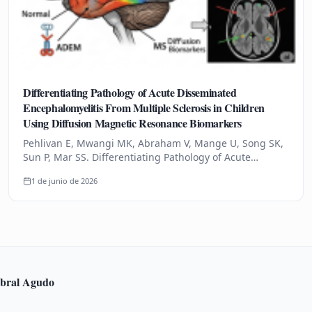
Differentiating Pathology of Acute Disseminated
Encephalomyelitis From Multiple Sclerosis in Children
Using Diffusion Magnetic Resonance Biomarkers
Pehlivan E, Mwangi MK, Abraham V, Mange U, Song SK,
Sun P, Mar SS. Differentiating Pathology of Acute
Disseminated Encephalomyelitis From Multiple Sclerosis
1 de junio de 2026
in Children Using…
rebral Agudo