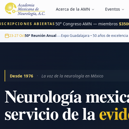
Acerca de la AMN
Eventos
50° Congreso AMN — miembros
$3500 MX
IPCIONES ABIERTAS
—
23-27 Oct
50ª Reunión Anual
Expo Guadalajara • 50 años de excelencia
·
Desde 1976
La voz de la neurología en México
Neurología mexic
servicio de la
inn