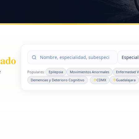
cado
Especia
e
Populares:
Epilepsia
Movimientos Anormales
Enfermedad Va
·
Demencias y Deterioro Cognitivo
CDMX
Guadalajara