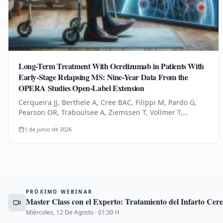
Long-Term Treatment With Ocrelizumab in Patients With
Early-Stage Relapsing MS: Nine-Year Data From the
OPERA Studies Open-Label Extension
Cerqueira JJ, Berthele A, Cree BAC, Filippi M, Pardo G,
Pearson OR, Traboulsee A, Ziemssen T, Vollmer T,
Bernasconi C, Mandel CR, Kulyk I, Chognot C, Raposo C,
1 de junio de 2026
Schneble HM, Thanei…
PRÓXIMO WEBINAR
Master Class con el Experto: Tratamiento del Infarto Ce
Miércoles, 12 De Agosto
·
01:30
H