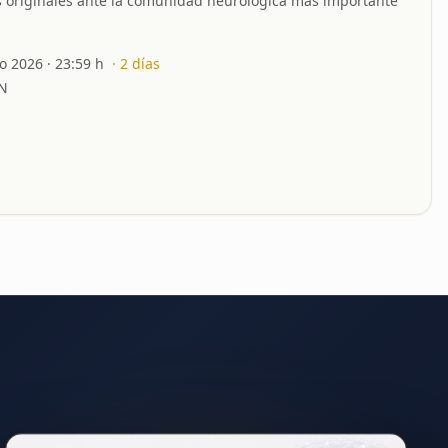
s originales ante la comunidad neurológica más importante
to 2026
· 23:59 h
·
2
días
N