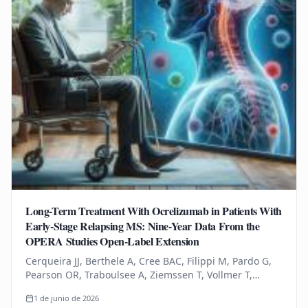
Long-Term Treatment With Ocrelizumab in Patients With
Early-Stage Relapsing MS: Nine-Year Data From the
OPERA Studies Open-Label Extension
Cerqueira JJ, Berthele A, Cree BAC, Filippi M, Pardo G,
Pearson OR, Traboulsee A, Ziemssen T, Vollmer T,
Bernasconi C, Mandel CR, Kulyk I, Chognot C, Raposo C,
1 de junio de 2026
Schneble HM, Thanei…