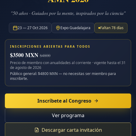
"50 años · Guiados por la mente, inspirados por la ciencia"
23 — 27 Oct 2026
Expo Guadalajara
Faltan
78
días
INSCRIPCIONES ABIERTAS PARA TODOS
$
3500
MXN
$
4800
Precio de miembro con anualidades al corriente · vigente hasta el
31
de agosto de 2026
Público general: $
4800
MXN — no necesitas ser miembro para
inscribirte.
Inscríbete al Congreso
Ver programa
Descargar carta invitación