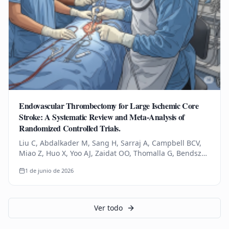
Endovascular Thrombectomy for Large Ischemic Core
Stroke: A Systematic Review and Meta-Analysis of
Randomized Controlled Trials.
Liu C, Abdalkader M, Sang H, Sarraj A, Campbell BCV,
Miao Z, Huo X, Yoo AJ, Zaidat OO, Thomalla G, Bendszus
M, Yoshimura S, Uchida K, Li Q, Yuan Z, Siegler JE,
1 de junio de 2026
Yaghi S, Sun D,…
Ver todo