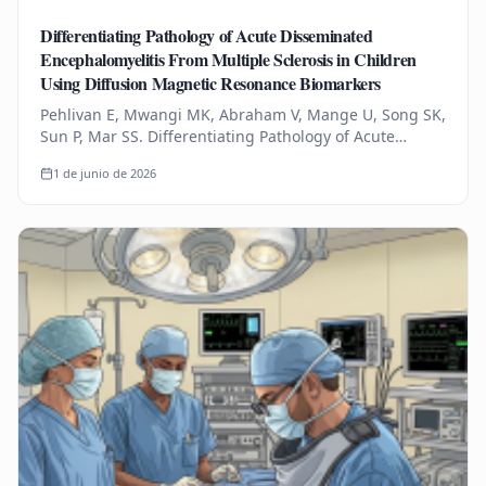
Differentiating Pathology of Acute Disseminated
Encephalomyelitis From Multiple Sclerosis in Children
Using Diffusion Magnetic Resonance Biomarkers
Pehlivan E, Mwangi MK, Abraham V, Mange U, Song SK,
Sun P, Mar SS. Differentiating Pathology of Acute
Disseminated Encephalomyelitis From Multiple
1 de junio de 2026
Sclerosis in Children Using…