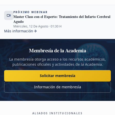
PRÓXIMO WEBINAR
Master Class con el Experto: Tratamiento del Infarto Cerebral
Agudo
Miércoles, 12 De Agosto
·
01:30
H
Más información
Membresía de la Academia
La membresía otorga acceso a los recursos académicos,
publicaciones oficiales y actividades de la Academia.
Solicitar membresía
Información de membresía
ALIADOS INSTITUCIONALES