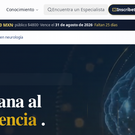
Conocimiento
Encuentra un Especialista
Inscríbe
N
· público $
4800
· Vence el
31 de agosto de 2026
· Faltan
25
día
s
IN
 en neurología
ana al
ovación
.