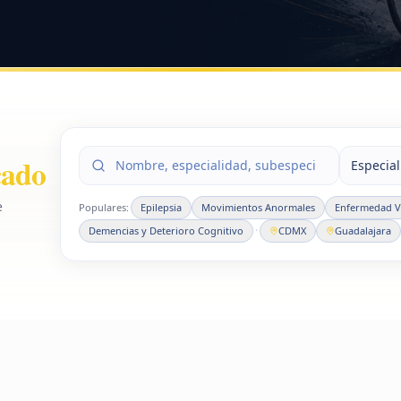
cado
Especia
e
Populares:
Epilepsia
Movimientos Anormales
Enfermedad Va
·
Demencias y Deterioro Cognitivo
CDMX
Guadalajara