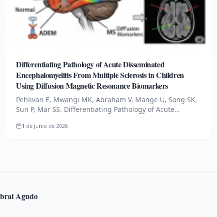
Differentiating Pathology of Acute Disseminated
Encephalomyelitis From Multiple Sclerosis in Children
Using Diffusion Magnetic Resonance Biomarkers
Pehlivan E, Mwangi MK, Abraham V, Mange U, Song SK,
Sun P, Mar SS. Differentiating Pathology of Acute
Disseminated Encephalomyelitis From Multiple Sclerosis
1 de junio de 2026
in Children Using…
rebral Agudo