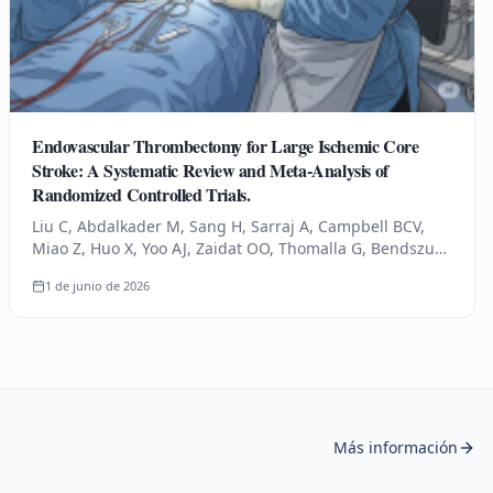
Endovascular Thrombectomy for Large Ischemic Core
Stroke: A Systematic Review and Meta-Analysis of
Randomized Controlled Trials.
Liu C, Abdalkader M, Sang H, Sarraj A, Campbell BCV,
Miao Z, Huo X, Yoo AJ, Zaidat OO, Thomalla G, Bendszus
M, Yoshimura S, Uchida K, Li Q, Yuan Z, Siegler JE, Yaghi
1 de junio de 2026
S, Sun D,…
Más información