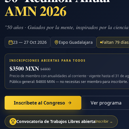
AMN 2026
"50 años · Guiados por la mente, inspirados por la ciencia
23 — 27 Oct 2026
Expo Guadalajara
Faltan
79
días
INSCRIPCIONES ABIERTAS PARA TODOS
$
3500
MXN
$
4800
Precio de miembro con anualidades al corriente · vigente hasta el
31 de ag
Público general: $
4800
MXN — no necesitas ser miembro para inscribirte.
Inscríbete al Congreso
Ver programa
Convocatoria de Trabajos Libres abierta
Inscribir →