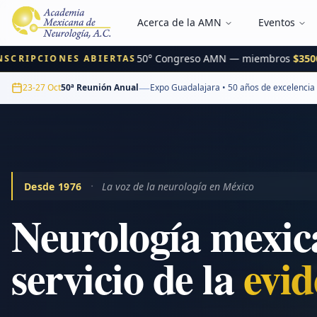
Acerca de la AMN
Eventos
50° Congreso AMN — miembros
$3500 MX
IPCIONES ABIERTAS
—
23-27 Oct
50ª Reunión Anual
Expo Guadalajara • 50 años de excelencia
·
Desde 1976
La voz de la neurología en México
Neurología mexic
servicio de la
inn