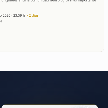
s originales ante la comunidad neurológica más importante
to 2026
· 23:59 h
·
2
días
N