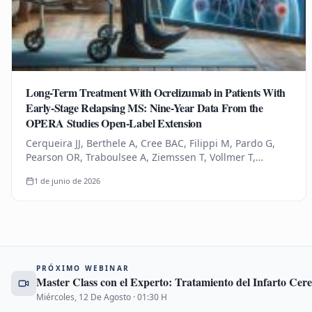
Long-Term Treatment With Ocrelizumab in Patients With
Early-Stage Relapsing MS: Nine-Year Data From the
OPERA Studies Open-Label Extension
Cerqueira JJ, Berthele A, Cree BAC, Filippi M, Pardo G,
Pearson OR, Traboulsee A, Ziemssen T, Vollmer T,
Bernasconi C, Mandel CR, Kulyk I, Chognot C, Raposo C,
1 de junio de 2026
Schneble HM, Thanei…
PRÓXIMO WEBINAR
Master Class con el Experto: Tratamiento del Infarto Ce
Miércoles, 12 De Agosto
·
01:30
H