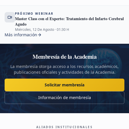
PRÓXIMO WEBINAR
Master Class con el Experto: Tratamiento del Infarto Cerebral
Agudo
Miércoles, 12 De Agosto
·
01:30
H
Más información
Membresía de la Academia
La membresía otorga acceso a los recursos académicos,
publicaciones oficiales y actividades de la Academia.
Solicitar membresía
Información de membresía
ALIADOS INSTITUCIONALES