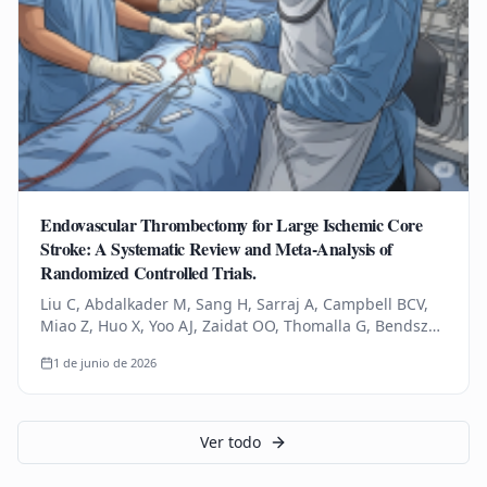
Endovascular Thrombectomy for Large Ischemic Core
Stroke: A Systematic Review and Meta-Analysis of
Randomized Controlled Trials.
Liu C, Abdalkader M, Sang H, Sarraj A, Campbell BCV,
Miao Z, Huo X, Yoo AJ, Zaidat OO, Thomalla G, Bendszus
M, Yoshimura S, Uchida K, Li Q, Yuan Z, Siegler JE,
1 de junio de 2026
Yaghi S, Sun D,…
Ver todo