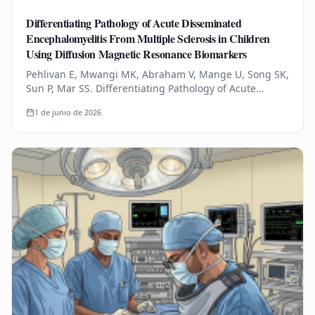
Differentiating Pathology of Acute Disseminated
Encephalomyelitis From Multiple Sclerosis in Children
Using Diffusion Magnetic Resonance Biomarkers
Pehlivan E, Mwangi MK, Abraham V, Mange U, Song SK,
Sun P, Mar SS. Differentiating Pathology of Acute
Disseminated Encephalomyelitis From Multiple
1 de junio de 2026
Sclerosis in Children Using…