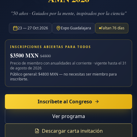
"50 años · Guiados por la mente, inspirados por la ciencia"
23 — 27 Oct 2026
Expo Guadalajara
Faltan
76
días
INSCRIPCIONES ABIERTAS PARA TODOS
$
3500
MXN
$
4800
Precio de miembro con anualidades al corriente · vigente hasta el
31
de agosto de 2026
Público general: $
4800
MXN — no necesitas ser miembro para
inscribirte.
Inscríbete al Congreso
Ver programa
Descargar carta invitación