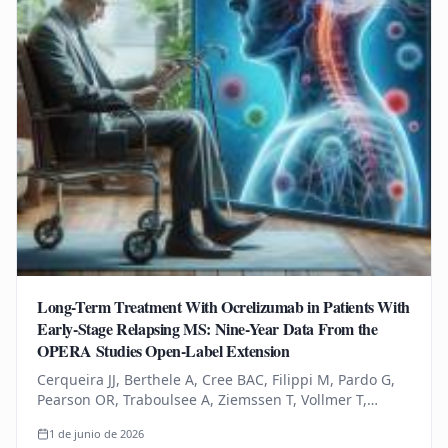
Long-Term Treatment With Ocrelizumab in Patients With
Early-Stage Relapsing MS: Nine-Year Data From the
OPERA Studies Open-Label Extension
Cerqueira JJ, Berthele A, Cree BAC, Filippi M, Pardo G,
Pearson OR, Traboulsee A, Ziemssen T, Vollmer T,
Bernasconi C, Mandel CR, Kulyk I, Chognot C, Raposo C,
1 de junio de 2026
Schneble HM, Thanei…