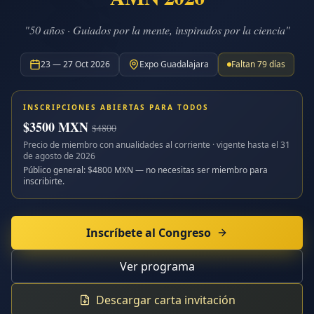
"50 años · Guiados por la mente, inspirados por la ciencia"
23 — 27 Oct 2026
Expo Guadalajara
Faltan
79
días
INSCRIPCIONES ABIERTAS PARA TODOS
$
3500
MXN
$
4800
Precio de miembro con anualidades al corriente · vigente hasta el
31
de agosto de 2026
Público general: $
4800
MXN — no necesitas ser miembro para
inscribirte.
Inscríbete al Congreso
Ver programa
Descargar carta invitación