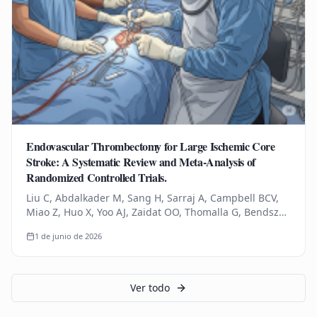
Endovascular Thrombectomy for Large Ischemic Core
Stroke: A Systematic Review and Meta-Analysis of
Randomized Controlled Trials.
Liu C, Abdalkader M, Sang H, Sarraj A, Campbell BCV,
Miao Z, Huo X, Yoo AJ, Zaidat OO, Thomalla G, Bendszus
M, Yoshimura S, Uchida K, Li Q, Yuan Z, Siegler JE,
1 de junio de 2026
Yaghi S, Sun D,…
Ver todo