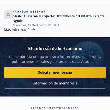
PRÓXIMO WEBINAR
Master Class con el Experto: Tratamiento del Infarto Cerebral
Agudo
Miércoles, 12 De Agosto
·
01:30
H
Más información
Membresía de la Academia
La membresía otorga acceso a los recursos académicos,
publicaciones oficiales y actividades de la Academia.
Solicitar membresía
Información de membresía
ALIADOS INSTITUCIONALES