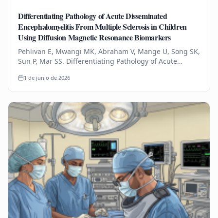
Differentiating Pathology of Acute Disseminated
Encephalomyelitis From Multiple Sclerosis in Children
Using Diffusion Magnetic Resonance Biomarkers
Pehlivan E, Mwangi MK, Abraham V, Mange U, Song SK,
Sun P, Mar SS. Differentiating Pathology of Acute
Disseminated Encephalomyelitis From Multiple
1 de junio de 2026
Sclerosis in Children Using…