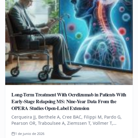
Long-Term Treatment With Ocrelizumab in Patients With
Early-Stage Relapsing MS: Nine-Year Data From the
OPERA Studies Open-Label Extension
Cerqueira JJ, Berthele A, Cree BAC, Filippi M, Pardo G,
Pearson OR, Traboulsee A, Ziemssen T, Vollmer T,
Bernasconi C, Mandel CR, Kulyk I, Chognot C, Raposo C,
1 de junio de 2026
Schneble HM, Thanei…