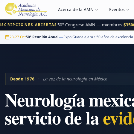
Acerca de la AMN
Eventos
50° Congreso AMN — miembros
$3500 MXN
PCIONES ABIERTAS
—
23-27 Oct
50ª Reunión Anual
Expo Guadalajara • 50 años de excelencia
·
Desde 1976
La voz de la neurología en México
Neurología mexic
inn
servicio de la