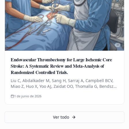
Endovascular Thrombectomy for Large Ischemic Core
Stroke: A Systematic Review and Meta-Analysis of
Randomized Controlled Trials.
Liu C, Abdalkader M, Sang H, Sarraj A, Campbell BCV,
Miao Z, Huo X, Yoo AJ, Zaidat OO, Thomalla G, Bendszus
M, Yoshimura S, Uchida K, Li Q, Yuan Z, Siegler JE,
1 de junio de 2026
Yaghi S, Sun D,…
Ver todo