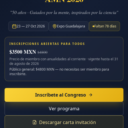
"50 años · Guiados por la mente, inspirados por la ciencia"
23 — 27 Oct 2026
Expo Guadalajara
Faltan
78
días
INSCRIPCIONES ABIERTAS PARA TODOS
$
3500
MXN
$
4800
Precio de miembro con anualidades al corriente · vigente hasta el
31
de agosto de 2026
Público general: $
4800
MXN — no necesitas ser miembro para
inscribirte.
Inscríbete al Congreso
Ver programa
Descargar carta invitación