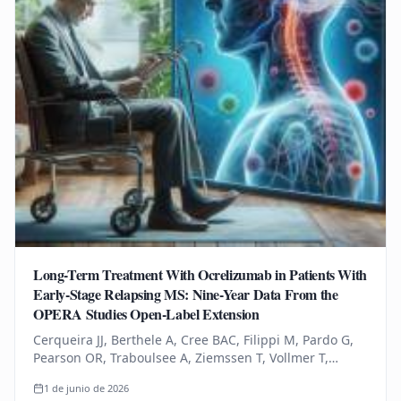
Long-Term Treatment With Ocrelizumab in Patients With
Early-Stage Relapsing MS: Nine-Year Data From the
OPERA Studies Open-Label Extension
Cerqueira JJ, Berthele A, Cree BAC, Filippi M, Pardo G,
Pearson OR, Traboulsee A, Ziemssen T, Vollmer T,
Bernasconi C, Mandel CR, Kulyk I, Chognot C, Raposo C,
1 de junio de 2026
Schneble HM, Thanei…