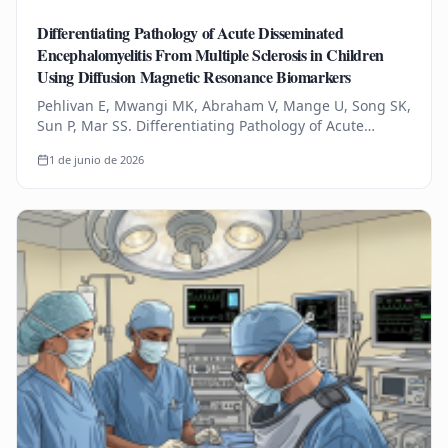
Differentiating Pathology of Acute Disseminated
Encephalomyelitis From Multiple Sclerosis in Children
Using Diffusion Magnetic Resonance Biomarkers
Pehlivan E, Mwangi MK, Abraham V, Mange U, Song SK,
Sun P, Mar SS. Differentiating Pathology of Acute
Disseminated Encephalomyelitis From Multiple
1 de junio de 2026
Sclerosis in Children Using…