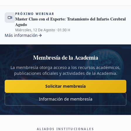
PRÓXIMO WEBINAR
Master Class con el Experto: Tratamiento del Infarto Cerebral
Agudo
Miércoles, 12 De Agosto
·
01:30
H
Más información
Membresía de la Academia
La membresía otorga acceso a los recursos académicos,
publicaciones oficiales y actividades de la Academia.
Solicitar membresía
Información de membresía
ALIADOS INSTITUCIONALES