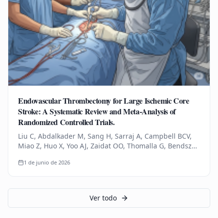
Endovascular Thrombectomy for Large Ischemic Core
Stroke: A Systematic Review and Meta-Analysis of
Randomized Controlled Trials.
Liu C, Abdalkader M, Sang H, Sarraj A, Campbell BCV,
Miao Z, Huo X, Yoo AJ, Zaidat OO, Thomalla G, Bendszus
M, Yoshimura S, Uchida K, Li Q, Yuan Z, Siegler JE,
1 de junio de 2026
Yaghi S, Sun D,…
Ver todo