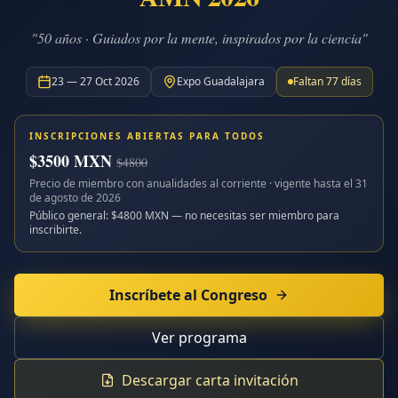
"50 años · Guiados por la mente, inspirados por la ciencia"
23 — 27 Oct 2026
Expo Guadalajara
Faltan
77
días
INSCRIPCIONES ABIERTAS PARA TODOS
$
3500
MXN
$
4800
Precio de miembro con anualidades al corriente · vigente hasta el
31
de agosto de 2026
Público general: $
4800
MXN — no necesitas ser miembro para
inscribirte.
Inscríbete al Congreso
Ver programa
Descargar carta invitación