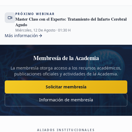
PRÓXIMO WEBINAR
Master Class con el Experto: Tratamiento del Infarto Cerebral
Agudo
Miércoles, 12 De Agosto
·
01:30
H
Más información
Membresía de la Academia
La membresía otorga acceso a los recursos académicos,
publicaciones oficiales y actividades de la Academia.
Solicitar membresía
Información de membresía
ALIADOS INSTITUCIONALES