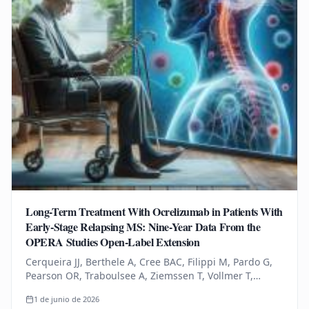
Long-Term Treatment With Ocrelizumab in Patients With
Early-Stage Relapsing MS: Nine-Year Data From the
OPERA Studies Open-Label Extension
Cerqueira JJ, Berthele A, Cree BAC, Filippi M, Pardo G,
Pearson OR, Traboulsee A, Ziemssen T, Vollmer T,
Bernasconi C, Mandel CR, Kulyk I, Chognot C, Raposo C,
1 de junio de 2026
Schneble HM, Thanei…