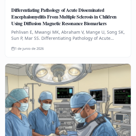
Differentiating Pathology of Acute Disseminated
Encephalomyelitis From Multiple Sclerosis in Children
Using Diffusion Magnetic Resonance Biomarkers
Pehlivan E, Mwangi MK, Abraham V, Mange U, Song SK,
Sun P, Mar SS. Differentiating Pathology of Acute
Disseminated Encephalomyelitis From Multiple
1 de junio de 2026
Sclerosis in Children Using…