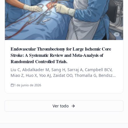
Endovascular Thrombectomy for Large Ischemic Core
Stroke: A Systematic Review and Meta-Analysis of
Randomized Controlled Trials.
Liu C, Abdalkader M, Sang H, Sarraj A, Campbell BCV,
Miao Z, Huo X, Yoo AJ, Zaidat OO, Thomalla G, Bendszus
M, Yoshimura S, Uchida K, Li Q, Yuan Z, Siegler JE,
1 de junio de 2026
Yaghi S, Sun D,…
Ver todo