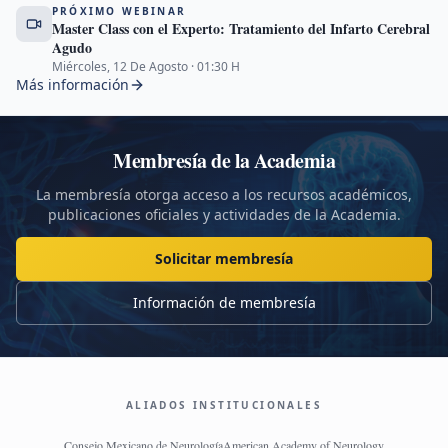
PRÓXIMO WEBINAR
Master Class con el Experto: Tratamiento del Infarto Cerebral
Agudo
Miércoles, 12 De Agosto
·
01:30
H
Más información
Membresía de la Academia
La membresía otorga acceso a los recursos académicos,
publicaciones oficiales y actividades de la Academia.
Solicitar membresía
Información de membresía
ALIADOS INSTITUCIONALES
Consejo Mexicano de Neurología
American Academy of Neurology