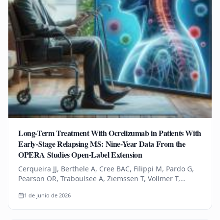
Long-Term Treatment With Ocrelizumab in Patients With
Early-Stage Relapsing MS: Nine-Year Data From the
OPERA Studies Open-Label Extension
Cerqueira JJ, Berthele A, Cree BAC, Filippi M, Pardo G,
Pearson OR, Traboulsee A, Ziemssen T, Vollmer T,
Bernasconi C, Mandel CR, Kulyk I, Chognot C, Raposo C,
1 de junio de 2026
Schneble HM, Thanei…