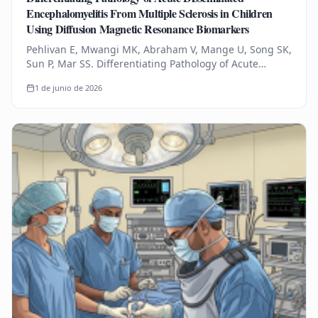
Encephalomyelitis From Multiple Sclerosis in Children
Using Diffusion Magnetic Resonance Biomarkers
Pehlivan E, Mwangi MK, Abraham V, Mange U, Song SK,
Sun P, Mar SS. Differentiating Pathology of Acute
Disseminated Encephalomyelitis From Multiple
1 de junio de 2026
Sclerosis in Children Using…