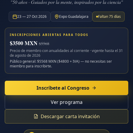
"50 años · Guiados por la mente, inspirados por la ciencia"
23 — 27 Oct 2026
Expo Guadalajara
Faltan
75
días
INSCRIPCIONES ABIERTAS PARA TODOS
$
3500
MXN
$
5568
Precio de miembro con anualidades al corriente · vigente hasta el
31
de agosto de 2026
Público general: $
5568
MXN ($
4800
+ IVA) — no necesitas ser
miembro para inscribirte.
Inscríbete al Congreso
Ver programa
Descargar carta invitación