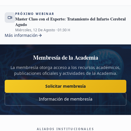
PRÓXIMO WEBINAR
Master Class con el Experto: Tratamiento del Infarto Cerebral
Agudo
Miércoles, 12 De Agosto
·
01:30
H
Más información
Membresía de la Academia
La membresía otorga acceso a los recursos académicos,
publicaciones oficiales y actividades de la Academia.
Solicitar membresía
Información de membresía
ALIADOS INSTITUCIONALES