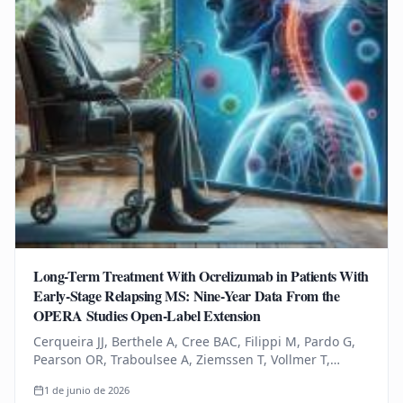
Long-Term Treatment With Ocrelizumab in Patients With
Early-Stage Relapsing MS: Nine-Year Data From the
OPERA Studies Open-Label Extension
Cerqueira JJ, Berthele A, Cree BAC, Filippi M, Pardo G,
Pearson OR, Traboulsee A, Ziemssen T, Vollmer T,
Bernasconi C, Mandel CR, Kulyk I, Chognot C, Raposo C,
1 de junio de 2026
Schneble HM, Thanei…