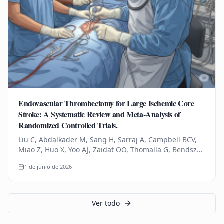
Endovascular Thrombectomy for Large Ischemic Core
Stroke: A Systematic Review and Meta-Analysis of
Randomized Controlled Trials.
Liu C, Abdalkader M, Sang H, Sarraj A, Campbell BCV,
Miao Z, Huo X, Yoo AJ, Zaidat OO, Thomalla G, Bendszus
M, Yoshimura S, Uchida K, Li Q, Yuan Z, Siegler JE,
1 de junio de 2026
Yaghi S, Sun D,…
Ver todo