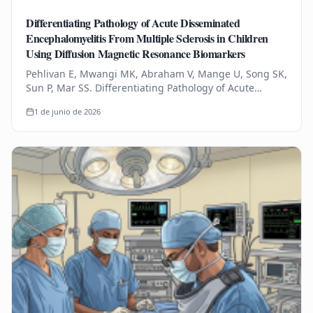
Differentiating Pathology of Acute Disseminated
Encephalomyelitis From Multiple Sclerosis in Children
Using Diffusion Magnetic Resonance Biomarkers
Pehlivan E, Mwangi MK, Abraham V, Mange U, Song SK,
Sun P, Mar SS. Differentiating Pathology of Acute
Disseminated Encephalomyelitis From Multiple
1 de junio de 2026
Sclerosis in Children Using…