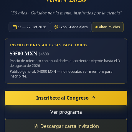
"50 años · Guiados por la mente, inspirados por la ciencia"
23 — 27 Oct 2026
Expo Guadalajara
Faltan
79
días
INSCRIPCIONES ABIERTAS PARA TODOS
$
3500
MXN
$
4800
Precio de miembro con anualidades al corriente · vigente hasta el
31
de agosto de 2026
Público general: $
4800
MXN — no necesitas ser miembro para
inscribirte.
Inscríbete al Congreso
Ver programa
Descargar carta invitación