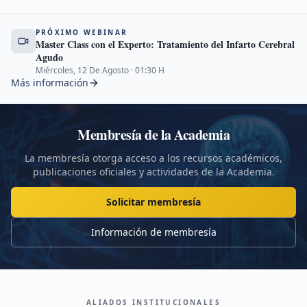
PRÓXIMO WEBINAR
Master Class con el Experto: Tratamiento del Infarto Cerebral
Agudo
Miércoles, 12 De Agosto
·
01:30
H
Más información
Membresía de la Academia
La membresía otorga acceso a los recursos académicos,
publicaciones oficiales y actividades de la Academia.
Solicitar membresía
Información de membresía
ALIADOS INSTITUCIONALES