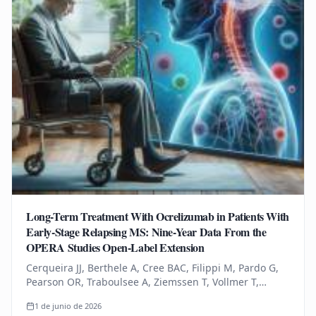
Long-Term Treatment With Ocrelizumab in Patients With
Early-Stage Relapsing MS: Nine-Year Data From the
OPERA Studies Open-Label Extension
Cerqueira JJ, Berthele A, Cree BAC, Filippi M, Pardo G,
Pearson OR, Traboulsee A, Ziemssen T, Vollmer T,
Bernasconi C, Mandel CR, Kulyk I, Chognot C, Raposo C,
1 de junio de 2026
Schneble HM, Thanei…