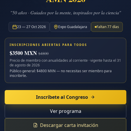
"50 años · Guiados por la mente, inspirados por la ciencia"
23 — 27 Oct 2026
Expo Guadalajara
Faltan
77
días
INSCRIPCIONES ABIERTAS PARA TODOS
$
3500
MXN
$
4800
Precio de miembro con anualidades al corriente · vigente hasta el
31
de agosto de 2026
Público general: $
4800
MXN — no necesitas ser miembro para
inscribirte.
Inscríbete al Congreso
Ver programa
Descargar carta invitación