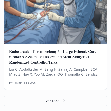
Endovascular Thrombectomy for Large Ischemic Core
Stroke: A Systematic Review and Meta-Analysis of
Randomized Controlled Trials.
Liu C, Abdalkader M, Sang H, Sarraj A, Campbell BCV,
Miao Z, Huo X, Yoo AJ, Zaidat OO, Thomalla G, Bendszus
M, Yoshimura S, Uchida K, Li Q, Yuan Z, Siegler JE,
1 de junio de 2026
Yaghi S, Sun D,…
Ver todo