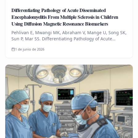
Differentiating Pathology of Acute Disseminated
Encephalomyelitis From Multiple Sclerosis in Children
Using Diffusion Magnetic Resonance Biomarkers
Pehlivan E, Mwangi MK, Abraham V, Mange U, Song SK,
Sun P, Mar SS. Differentiating Pathology of Acute
Disseminated Encephalomyelitis From Multiple
1 de junio de 2026
Sclerosis in Children Using…