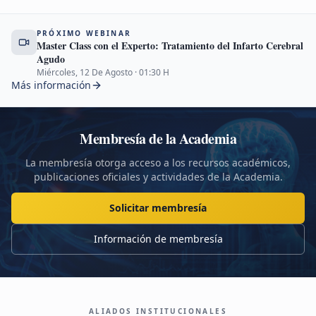
PRÓXIMO WEBINAR
Master Class con el Experto: Tratamiento del Infarto Cerebral
Agudo
Miércoles, 12 De Agosto
·
01:30
H
Más información
Membresía de la Academia
La membresía otorga acceso a los recursos académicos,
publicaciones oficiales y actividades de la Academia.
Solicitar membresía
Información de membresía
ALIADOS INSTITUCIONALES