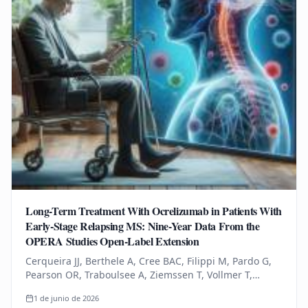
Long-Term Treatment With Ocrelizumab in Patients With
Early-Stage Relapsing MS: Nine-Year Data From the
OPERA Studies Open-Label Extension
Cerqueira JJ, Berthele A, Cree BAC, Filippi M, Pardo G,
Pearson OR, Traboulsee A, Ziemssen T, Vollmer T,
Bernasconi C, Mandel CR, Kulyk I, Chognot C, Raposo C,
1 de junio de 2026
Schneble HM, Thanei…