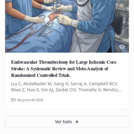
Endovascular Thrombectomy for Large Ischemic Core
Stroke: A Systematic Review and Meta-Analysis of
Randomized Controlled Trials.
Liu C, Abdalkader M, Sang H, Sarraj A, Campbell BCV,
Miao Z, Huo X, Yoo AJ, Zaidat OO, Thomalla G, Bendszus
M, Yoshimura S, Uchida K, Li Q, Yuan Z, Siegler JE,
1 de junio de 2026
Yaghi S, Sun D,…
Ver todo