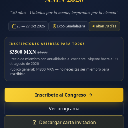
"50 años · Guiados por la mente, inspirados por la ciencia"
23 — 27 Oct 2026
Expo Guadalajara
Faltan
78
días
INSCRIPCIONES ABIERTAS PARA TODOS
$
3500
MXN
$
4800
Precio de miembro con anualidades al corriente · vigente hasta el
31
de agosto de 2026
Público general: $
4800
MXN — no necesitas ser miembro para
inscribirte.
Inscríbete al Congreso
Ver programa
Descargar carta invitación