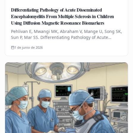
Differentiating Pathology of Acute Disseminated
Encephalomyelitis From Multiple Sclerosis in Children
Using Diffusion Magnetic Resonance Biomarkers
Pehlivan E, Mwangi MK, Abraham V, Mange U, Song SK,
Sun P, Mar SS. Differentiating Pathology of Acute
Disseminated Encephalomyelitis From Multiple
1 de junio de 2026
Sclerosis in Children Using…