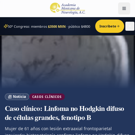
Men
Inscríbete
50° Congreso: miembros
$3500 MXN
· público $
4800
Noticia
CASOS CLÍNICOS
Caso clínico: Linfoma no Hodgkin difuso
de células grandes, fenotipo B
Mujer de 61 años con lesión extraaxial frontoparietal