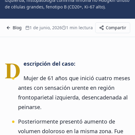
izquierda; histopatología confirma linfoma no Hodgkin difuso
de células grandes, fenotipo B (CD20+, Ki-67 alto).
Blog
1 de junio, 2026
1
min lectura
Compartir
D
escripción del caso:
Mujer de 61 años que inició cuatro meses
antes con sensación urente en región
frontoparietal izquierda, desencadenada al
peinarse.
Posteriormente presentó aumento de
volumen doloroso en la misma zona. Fue