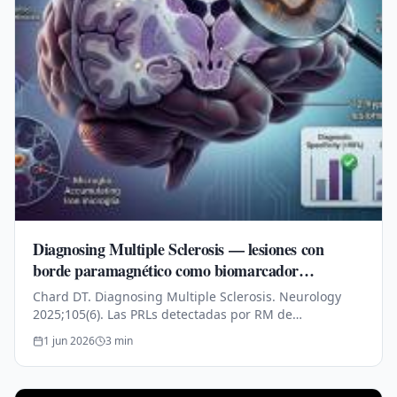
Diagnosing Multiple Sclerosis — lesiones con
borde paramagnético como biomarcador
temprano
Chard DT. Diagnosing Multiple Sclerosis. Neurology
2025;105(6). Las PRLs detectadas por RM de
susceptibilidad muestran sensibilidad del 86 % y
1 jun 2026
3
min
especificidad del 90 % para EM.