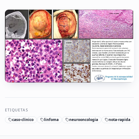
ETIQUETAS
caso-clinico
linfoma
neurooncologia
nota-rapida