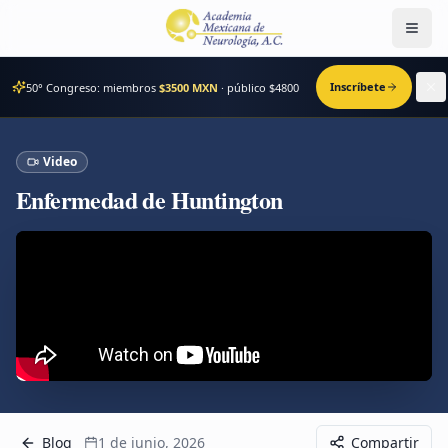
Men
Inscríbete
50° Congreso: miembros
$3500 MXN
· público $
4800
Video
Enfermedad de Huntington
Blog
1 de junio, 2026
Compartir