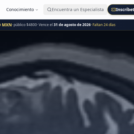
Conocimiento
Encuentra un Especialista
Inscríbe
MXN
· público $
4800
· Vence el
31 de agosto de 2026
· Faltan
24
día
s