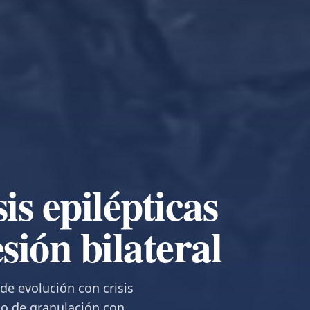
is epilépticas
sión bilateral
de evolución con crisis
ido de granulación con