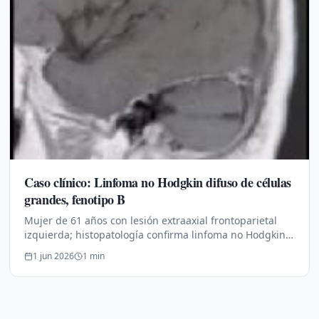
Caso clínico: Linfoma no Hodgkin difuso de células
grandes, fenotipo B
Mujer de 61 años con lesión extraaxial frontoparietal
izquierda; histopatología confirma linfoma no Hodgkin
difuso de células grandes, fenotipo B (CD20+, Ki-67
1 jun 2026
1
min
alto).