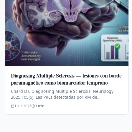
Diagnosing Multiple Sclerosis — lesiones con borde
paramagnético como biomarcador temprano
Chard DT. Diagnosing Multiple Sclerosis. Neurology
2025;105(6). Las PRLs detectadas por RM de
susceptibilidad muestran sensibilidad del 86 % y
1 jun 2026
3
min
especificidad del 90 % para EM.