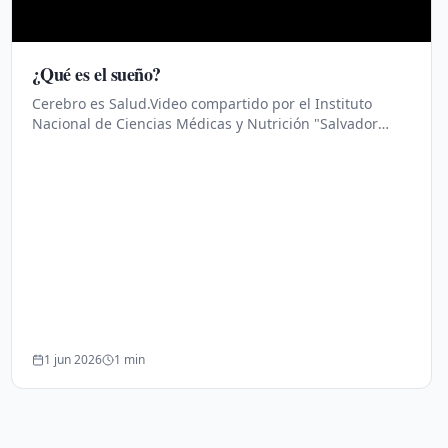
¿Qué es el sueño?
Cerebro es Salud.Video compartido por el Instituto
Nacional de Ciencias Médicas y Nutrición "Salvador
Zubirán".Educación para la Salud.
1 jun 2026
1
min