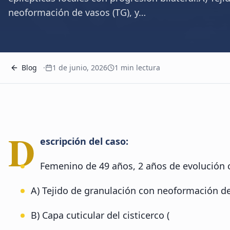
neoformación de vasos (TG), y…
Blog
·
1 de junio, 2026
1
min lectura
D
escripción del caso:
Femenino de 49 años, 2 años de evolución co
A) Tejido de granulación con neoformación de va
B) Capa cuticular del cisticerco (