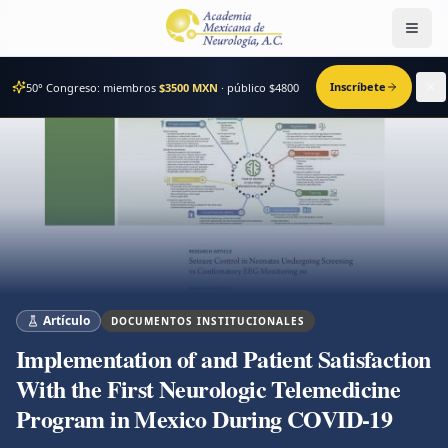
Men
Inscríbete
50° Congreso: miembros
$3500 MXN
· público $
4800
Artículo
DOCUMENTOS INSTITUCIONALES
Implementation of and Patient Satisfaction
With the First Neurologic Telemedicine
Program in Mexico During COVID-19