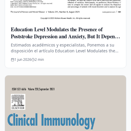
Education Level Modulates the Presence of
Poststroke Depression and Anxiety, But It Depends
on Age
Estimados académicos y especialistas, Ponemos a su
disposición el artículo Education Level Modulates the
Presence of Poststroke Depression and Anxiety, But It
1 jun 2026
2
min
Depends on Age que…