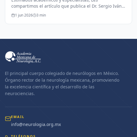
compartimos el artículo que publica el Dr. Sergio Iván
Valdés-Ferrer publicado en conjunto con los siguientes
1 jun 2026
3
min
doctores: Dr. Isaac Núñez,…
El principal cuerpo colegiado de neurólogos en México.
Órgano rector de la neurología mexicana, promoviendo
la excelencia científica y el desarrollo de las
neurociencias.
EMAIL
info@neurologia.org.mx
TELÉFONOS