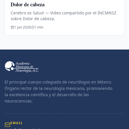
Dolor de cabeza
Cerebro es Salud — Video compartido por el INCMNSZ
sobre Dolor de cabeza.
1 jun 2026
1
min
El principal cuerpo colegiado de neurólogos en México.
Órgano rector de la neurología mexicana, promoviendo
la excelencia científica y el desarrollo de las
neurociencias.
EMAIL