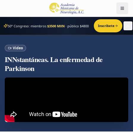
Men
Inscríbete
50° Congreso: miembros
$3500 MXN
· público $
4800
Video
INNstantáneas. La enfermedad de
Parkinson