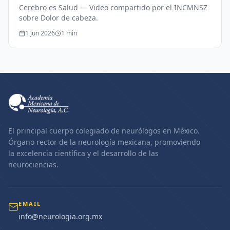
Cerebro es Salud — Video compartido por el INCMNSZ
sobre Dolor de cabeza.
1 jun 2026
1
min
El principal cuerpo colegiado de neurólogos en México.
Órgano rector de la neurología mexicana, promoviendo
la excelencia científica y el desarrollo de las
neurociencias.
EMAIL
info@neurologia.org.mx