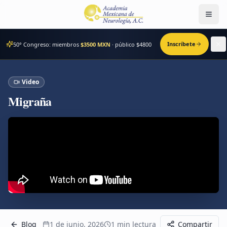
Men
Inscríbete
50° Congreso: miembros
$3500 MXN
· público $
4800
Video
Migraña
Blog
1 de junio, 2026
1
min lectura
Compartir