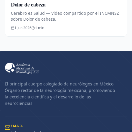
Dolor de cabeza
Cerebro es Salud — Video compartido por el INCMNSZ
sobre Dolor de cabeza.
1 jun 2026
1
min
El principal cuerpo colegiado de neurólogos en México.
Órgano rector de la neurología mexicana, promoviendo
la excelencia científica y el desarrollo de las
neurociencias.
EMAIL