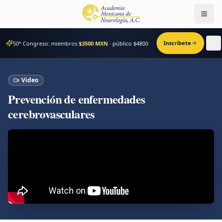
Men
Inscríbete
50° Congreso: miembros
$3500 MXN
· público $
4800
Video
Prevención de enfermedades
cerebrovasculares