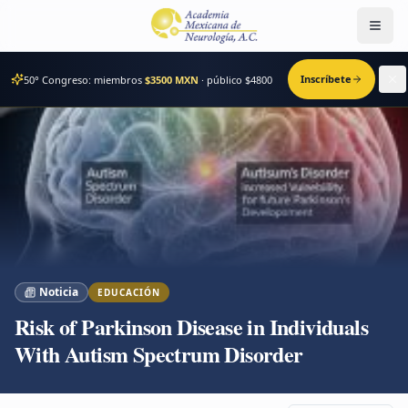
Men
Inscríbete
50° Congreso: miembros
$3500 MXN
· público $
4800
Noticia
EDUCACIÓN
Risk of Parkinson Disease in Individuals
With Autism Spectrum Disorder