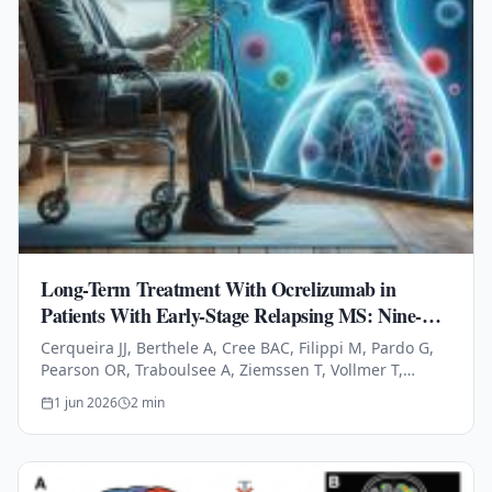
Long-Term Treatment With Ocrelizumab in
Patients With Early-Stage Relapsing MS: Nine-
Year Data From the OPERA Studies Open-Label
Cerqueira JJ, Berthele A, Cree BAC, Filippi M, Pardo G,
Extension
Pearson OR, Traboulsee A, Ziemssen T, Vollmer T,
Bernasconi C, Mandel CR, Kulyk I, Chognot C, Raposo C,
1 jun 2026
2
min
Schneble HM, Thanei…