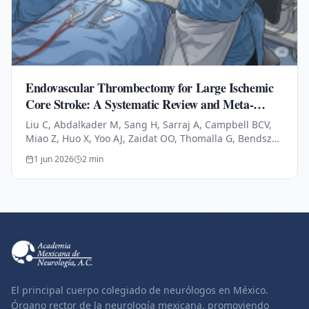
Endovascular Thrombectomy for Large Ischemic
Core Stroke: A Systematic Review and Meta-
Analysis of Randomized Controlled Trials.
Liu C, Abdalkader M, Sang H, Sarraj A, Campbell BCV,
Miao Z, Huo X, Yoo AJ, Zaidat OO, Thomalla G, Bendszus
M, Yoshimura S, Uchida K, Li Q, Yuan Z, Siegler JE,
1 jun 2026
2
min
Yaghi S, Sun D,…
El principal cuerpo colegiado de neurólogos en México.
Órgano rector de la neurología mexicana, promoviendo