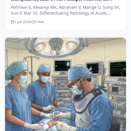
Children Using Diffusion Magnetic Resonance
Pehlivan E, Mwangi MK, Abraham V, Mange U, Song SK,
Biomarkers
Sun P, Mar SS. Differentiating Pathology of Acute
Disseminated Encephalomyelitis From Multiple
1 jun 2026
2
min
Sclerosis in Children Using…