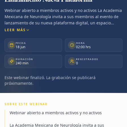
Webinar abierto a miembros activos y no activos La Academia
Mexicana de Neurología invita a sus miembros al evento de
lanzamiento de su nueva plataforma digital, un espacio
totalmente renovado, diseñado para ofrecer una experiencia
LEER MÁS
más ágil, moderna y funcional. Durante esta presentación,
daremos a conocer las nuevas herramientas, beneficios y
FECHA
HORA
18 jun
02:00 hrs
recursos exclusivos que estarán disponibles para los
miembros de la Academia, fortaleciendo la comunicación, la
DURACIÓN
REGISTRADOS
actualización profesional y el acceso a contenidos de valor
240 min
0
para la comunidad neurológica en México. Te esperamos este
17 de junio a las 20:00 hrs a través de Zoom para descubrir
Este webinar finalizó. La grabación se publicará
juntos esta nueva etapa digital de la Academia Mexicana de
próximamente.
Neurología. Conéctate, conoce la nueva plataforma y
aprovecha todos los beneficios diseñados para ti como
miembro de la AMN.
SOBRE ESTE WEBINAR
Webinar abierto a miembros activos y no activos
La Academia Mexicana de Neurología invita a sus