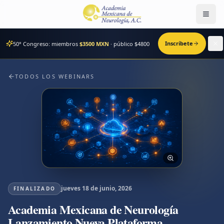
Men
Inscríbete
50° Congreso: miembros
$3500 MXN
· público $
4800
TODOS LOS WEBINARS
jueves 18 de junio, 2026
FINALIZADO
Academia Mexicana de Neurología
Lanzamiento Nueva Plataforma