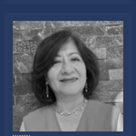
Velasco Suárez. Se desempeñó como profesor
investigador, jefe de servicio de neurología, director
de la Unidad de Pacientes en estudio, director de
investigación y Director General en la Facultad de
Medicina de la Universidad Autónoma de
Guadalajara. Desempeñó el cargo de presidente de la
Asociación de Médicos Egresados del Instituto
Nacional de Neurología y Neurocirugía Manuel
Velasco Suárez (AMIENNN) y de la Asociación
Mexicana de Enfermedad Vascular Cerebral
(AMEVASC), actualmente es Secretario de la Academia
Mexicana de Neurología para el trienio 2025-2028. Es
editor en jefe de Revista de Medicina Clínica e ICTUS.