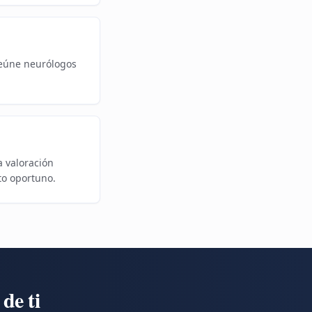
reúne neurólogos
 valoración
to oportuno.
de ti