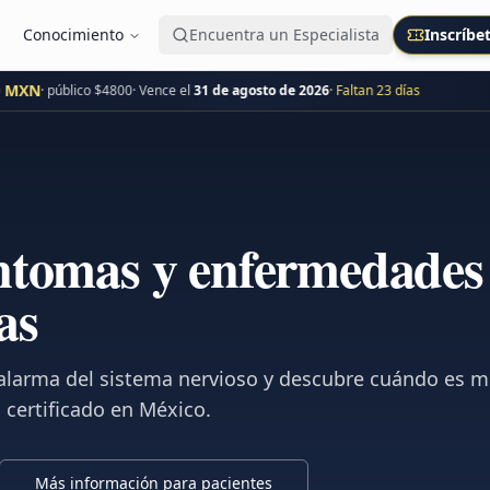
Conocimiento
Encuentra un Especialista
Inscríbe
MXN
· público $
4800
· Vence el
31 de agosto de 2026
· Faltan
23
día
s
íntomas y enfermedades
as
 alarma del sistema nervioso y descubre cuándo es
 certificado en México.
Más información para pacientes