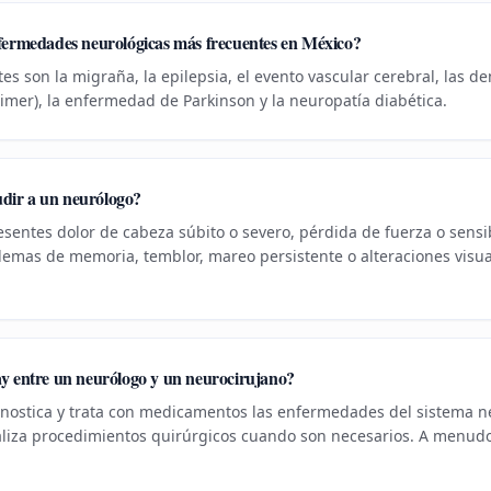
nfermedades neurológicas más frecuentes en México?
es son la migraña, la epilepsia, el evento vascular cerebral, las d
imer), la enfermedad de Parkinson y la neuropatía diabética.
dir a un neurólogo?
entes dolor de cabeza súbito o severo, pérdida de fuerza o sensibi
lemas de memoria, temblor, mareo persistente o alteraciones visua
ay entre un neurólogo y un neurocirujano?
nostica y trata con medicamentos las enfermedades del sistema ne
aliza procedimientos quirúrgicos cuando son necesarios. A menudo