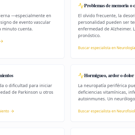
Problemas de memoria o 
 pierna —especialmente en
El olvido frecuente, la deso
signo de evento vascular
personalidad pueden ser t
a minuto cuenta.
enfermedad de Alzheimer. L
pronóstico.
Buscar especialista en
Neurología
mientos
Hormigueo, ardor o dolor 
 o dificultad para iniciar
La neuropatía periférica pu
edad de Parkinson u otros
deficiencias vitamínicas, i
autoinmunes. Un neurólogo 
miento
Buscar especialista en
Neurofisiol