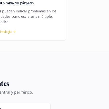
al o caída del párpado
as pueden indicar problemas en los
dades como esclerosis múltiple,
ptica.
lmología
tes
ntral y periférico.
as